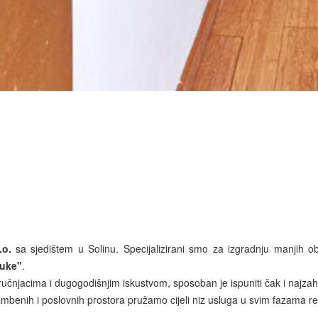
.o.
sa sjedištem u Solinu. Specijalizirani smo za izgradnju manjih obje
ruke"
.
čnjacima i dugogodišnjim iskustvom, sposoban je ispuniti čak i najzahtje
benih i poslovnih prostora pružamo cijeli niz usluga u svim fazama ren