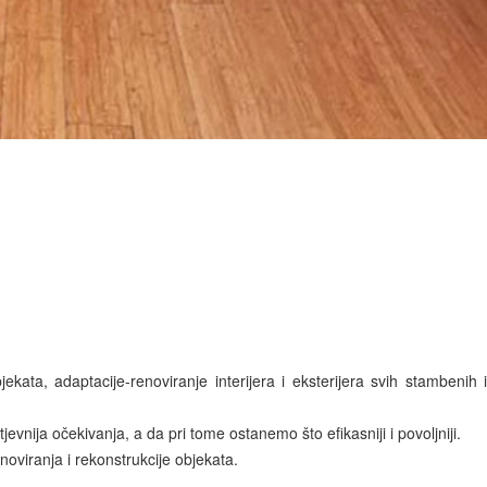
kata, adaptacije-renoviranje interijera i eksterijera svih stambenih 
vnija očekivanja, a da pri tome ostanemo što efikasniji i povoljniji.
oviranja i rekonstrukcije objekata.