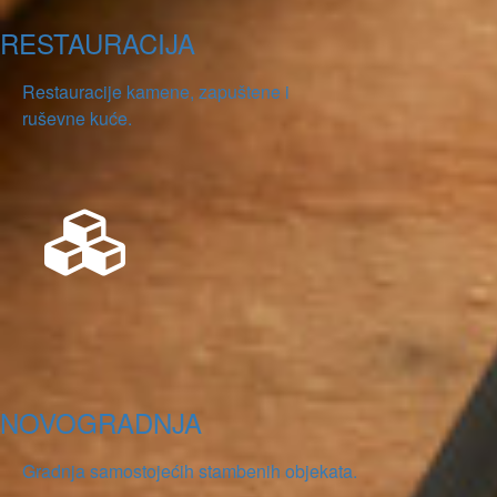
RESTAURACIJA
Restauracije kamene, zapuštene i
ruševne kuće.
NOVOGRADNJA
Gradnja samostojećih stambenih objekata.